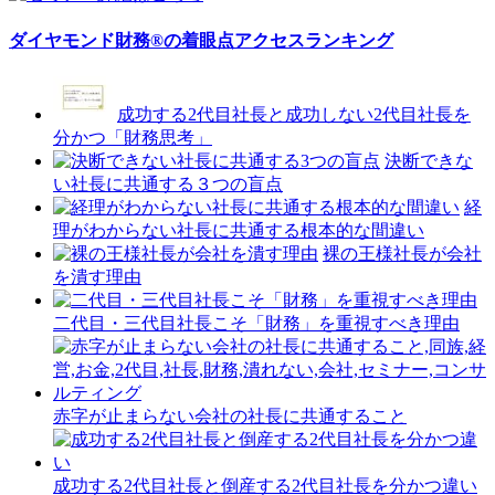
ダイヤモンド財務®の着眼点アクセスランキング
成功する2代目社長と成功しない2代目社長を
分かつ「財務思考」
決断できな
い社長に共通する３つの盲点
経
理がわからない社長に共通する根本的な間違い
裸の王様社長が会社
を潰す理由
二代目・三代目社長こそ「財務」を重視すべき理由
赤字が止まらない会社の社長に共通すること
成功する2代目社長と倒産する2代目社長を分かつ違い