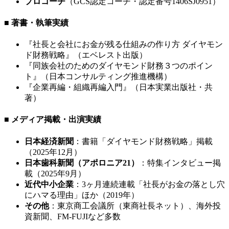
プロコーチ
（GCS認定コーチ・認定番号1406SJ0951）
■ 著書・執筆実績
『社長と会社にお金が残る仕組みの作り方 ダイヤモン
ド財務戦略』（エベレスト出版）
『同族会社のためのダイヤモンド財務３つのポイン
ト』（日本コンサルティング推進機構）
『企業再編・組織再編入門』（日本実業出版社・共
著）
■ メディア掲載・出演実績
日本経済新聞
：書籍「ダイヤモンド財務戦略」掲載
（2025年12月）
日本歯科新聞（アポロニア21）
：特集インタビュー掲
載（2025年9月）
近代中小企業
：3ヶ月連続連載「社長がお金の落とし穴
にハマる理由」ほか（2019年）
その他
：東京商工会議所（東商社長ネット）、海外投
資新聞、FM-FUJIなど多数