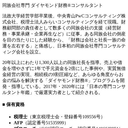
同族会社専門 ダイヤモンド財務®コンサルタント
法政大学経営学部卒業後、中央青山PwCコンサルティング株
式会社、税理士法人みらいコンサルティングを経て現職。財
務顧問部の責任者として数多くの同族会社の支援（経営財
務・事業承継・企業再生など）に従事。ある同族会社の倒産
を目の当たりにした経験から、「財務は会社と社長一族の命
運を左右する」と痛感し、日本初の同族会社専門コンサルテ
ィング会社を設立。
20年以上にわたり1,300人以上の同族社長を指導。売上や借
金を増やさずに1年で手元資金を2倍にした事例や、実質無借
金経営の実現、相続税の9割圧縮など、あらゆる角度からお
金の悩みを解決する「ダイヤモンド財務®」プログラムを開
発・指導している。2017年・2020年には「日本の専門コンサ
ルタント年鑑」で厳選実力者として紹介される。
■ 保有資格
税理士
（東京税理士会・登録番号109556号）
AFP
（認定番号51535999）