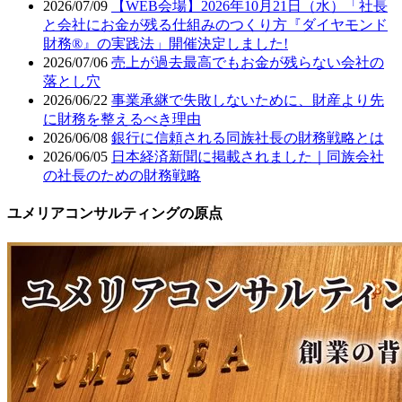
2026/07/09
【WEB会場】2026年10月21日（水）「社長
と会社にお金が残る仕組みのつくり方『ダイヤモンド
財務®』の実践法」開催決定しました!
2026/07/06
売上が過去最高でもお金が残らない会社の
落とし穴
2026/06/22
事業承継で失敗しないために、財産より先
に財務を整えるべき理由
2026/06/08
銀行に信頼される同族社長の財務戦略とは
2026/06/05
日本経済新聞に掲載されました｜同族会社
の社長のための財務戦略
ユメリアコンサルティングの原点