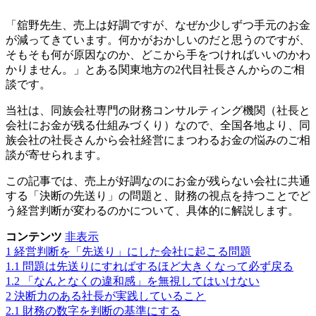
「舘野先生、売上は好調ですが、なぜか少しずつ手元のお金
が減ってきています。何かがおかしいのだと思うのですが、
そもそも何が原因なのか、どこから手をつければいいのかわ
かりません。」とある関東地方の2代目社長さんからのご相
談です。
当社は、同族会社専門の財務コンサルティング機関（社長と
会社にお金が残る仕組みづくり）なので、全国各地より、同
族会社の社長さんから会社経営にまつわるお金の悩みのご相
談が寄せられます。
この記事では、売上が好調なのにお金が残らない会社に共通
する「決断の先送り」の問題と、財務の視点を持つことでど
う経営判断が変わるのかについて、具体的に解説します。
コンテンツ
非表示
1
経営判断を「先送り」にした会社に起こる問題
1.1
問題は先送りにすればするほど大きくなって必ず戻る
1.2
「なんとなくの違和感」を無視してはいけない
2
決断力のある社長が実践していること
2.1
財務の数字を判断の基準にする