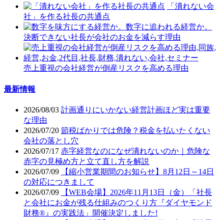
「潰れない会
社」を作る社長の共通点
決断できない社長が会社のお金を減らす理由
売上重視の会社経営が倒産リスクを高める理由
最新情報
2026/08/03
計画通りにいかない経営計画ほど実は重要
な理由
2026/07/20
節税ばかりでは危険？税金を払いたくない
会社の落とし穴
2026/07/17
赤字経営なのになぜ潰れないのか｜危険な
赤字の見極め方と立て直し方を解説
2026/07/09
【縮小営業期間のお知らせ】8月12日～14日
の対応につきまして
2026/07/09
【WEB会場】2026年11月13日（金）「社長
と会社にお金が残る仕組みのつくり方『ダイヤモンド
財務®』の実践法」開催決定しました!