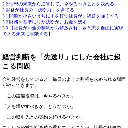
2.2
理想の未来から逆算して、今やるべきことを決める
3
財務が社長の「決断力」を育てる
3.1
問題が小さいうちに手を打つ社長が、経営を強くする
3.2
財務を基準にした決断が、お金を残す
3.3
【社長がお金の制約から解放され、夢と志を自由に実現
できる未来に貢献する】
経営判断を「先送り」にした会社に起
こる問題
会社経営をしていると、毎日のように判断を求められる場面
がやってきます。
「この設備投資は、今やるべきか」
「人を増やすべきか、どうなのか」
「この取引先との契約を続けるべきか」
こうした経営判断を積み重ねていくことが、社長の仕事で