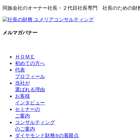
同族会社のオーナー社長・２代目社長専門 社長のための財
メルマガバナー
ＨＯＭＥ
初めての方へ
代表
プロフィール
当社が
選ばれる理由
お客様
インタビュー
セミナーの
ご案内
コンサルティング
のご案内
ダイヤモンド財務®の着眼点