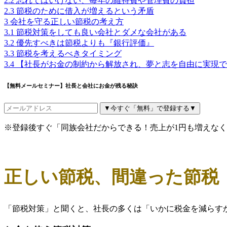
2.2
忘れてはいけない、毎年の維持費や管理費の負担
2.3
節税のために借入が増えるという矛盾
3
会社を守る正しい節税の考え方
3.1
節税対策をしても良い会社とダメな会社がある
3.2
優先すべきは節税よりも『銀行評価』
3.3
節税を考えるべきタイミング
3.4
【社長がお金の制約から解放され、夢と志を自由に実現で
【無料メールセミナー】社長と会社にお金が残る秘訣
▼今すぐ「無料」で登録する▼
※登録後すぐ「同族会社だからできる！売上が1円も増えな
正しい節税、間違った節税
「節税対策」と聞くと、社長の多くは「いかに税金を減らす