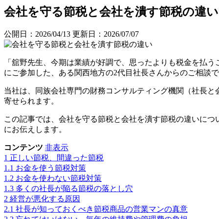
会社を守る節税と会社を潰す節税の違い
公開日：2026/04/13
更新日：2026/07/07
「舘野先生、今期は業績が好調で、思ったよりも税金を払う
にご参加した、ある関西地方の2代目社長さんからのご相談
当社は、同族会社専門の財務コンサルティング機関（社長と
寄せられます。
この記事では、会社を守る節税と会社を潰す節税の違いにつ
にお伝えします。
コンテンツ
非表示
1
正しい節税、間違った節税
1.1
お金を使う節税対策
1.2
お金を使わない節税対策
1.3
多くの社長が陥る節税の落とし穴
2
経営が悪化する原因
2.1
社長が知っておくべき節税商品の営業マンの真意