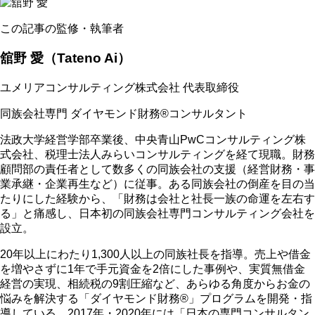
この記事の監修・執筆者
舘野 愛
（Tateno Ai）
ユメリアコンサルティング株式会社 代表取締役
同族会社専門 ダイヤモンド財務®コンサルタント
法政大学経営学部卒業後、中央青山PwCコンサルティング株
式会社、税理士法人みらいコンサルティングを経て現職。財務
顧問部の責任者として数多くの同族会社の支援（経営財務・事
業承継・企業再生など）に従事。ある同族会社の倒産を目の当
たりにした経験から、「財務は会社と社長一族の命運を左右す
る」と痛感し、日本初の同族会社専門コンサルティング会社を
設立。
20年以上にわたり1,300人以上の同族社長を指導。売上や借金
を増やさずに1年で手元資金を2倍にした事例や、実質無借金
経営の実現、相続税の9割圧縮など、あらゆる角度からお金の
悩みを解決する「ダイヤモンド財務®」プログラムを開発・指
導している。2017年・2020年には「日本の専門コンサルタン