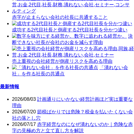
赤字が止まらない会社の社長に共通すること
成功する2代目社長と倒産する2代目社長を分かつ違い
決
断できない社長が会社のお金を減らす理由
売上重視の会社経営が倒産リスクを高める理由
「潰れない会
社」を作る社長の共通点
最新情報
2026/08/03
計画通りにいかない経営計画ほど実は重要な
理由
2026/07/20
節税ばかりでは危険？税金を払いたくない会
社の落とし穴
2026/07/17
赤字経営なのになぜ潰れないのか｜危険な赤
字の見極め方と立て直し方を解説