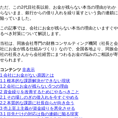
ただ、この2代目社長以前、お金が残らない本当の理由がわか
らないまま、銀行からの借り入れを繰り返すという負の連鎖に
陥っていました。
この記事では、会社にお金が残らない本当の理由といますぐや
るべき対策について解説します。
当社は、同族会社専門の財務コンサルティング機関（社長と会
社にお金が残る仕組みづくり）なので、全国各地より、同族会
社の社長さんから会社経営にまつわるお金の悩みのご相談が寄
せられます。
コンテンツ
非表示
1
会社にお金がない原因とは
1.1
根本的な課題解決ができない現状
1.2
会社にお金が残らない5つの理由
2
資金繰りを改善するためにやるべきこと
2.1
その場しのぎの借入れを今すぐやめる
2.2
本質的な課題に社長自らが向き合う
3
売上至上主義が資金繰りを悪化させる
3.1
目先だけの対応は負の連鎖に陥る現実