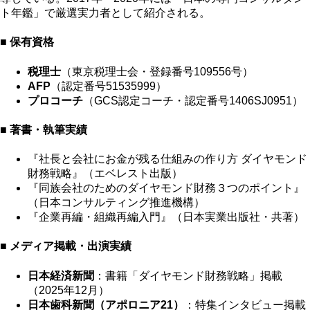
ト年鑑」で厳選実力者として紹介される。
■ 保有資格
税理士
（東京税理士会・登録番号109556号）
AFP
（認定番号51535999）
プロコーチ
（GCS認定コーチ・認定番号1406SJ0951）
■ 著書・執筆実績
『社長と会社にお金が残る仕組みの作り方 ダイヤモンド
財務戦略』（エベレスト出版）
『同族会社のためのダイヤモンド財務３つのポイント』
（日本コンサルティング推進機構）
『企業再編・組織再編入門』（日本実業出版社・共著）
■ メディア掲載・出演実績
日本経済新聞
：書籍「ダイヤモンド財務戦略」掲載
（2025年12月）
日本歯科新聞（アポロニア21）
：特集インタビュー掲載