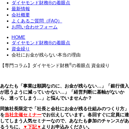
ダイヤモンド財務®の着眼点
最新情報
会社概要
よくあるご質問（FAQ）
お問い合わせフォーム
HOME
ダイヤモンド財務®の着眼点
資金繰り
会社にお金が残らない本当の理由
®
【専門コラム】ダイヤモンド財務
の着眼点
資金繰り
あなたも「事業は順調なのに、お金が残らない…」「銀行借入
が思うように減っていかない…」「経営判断に基軸がないか
ら、迷ってしまう…」と悩んでいませんか？
同族社長限定で「社長と会社にお金が残る仕組みのつくり方」
を
当社主催セミナー
でお伝えしています。各回すぐに定員に達
してしまう人気セミナーなので、あなたも参加のチャンスがあ
るうちに、
▼下記▼
よりお申込みください。