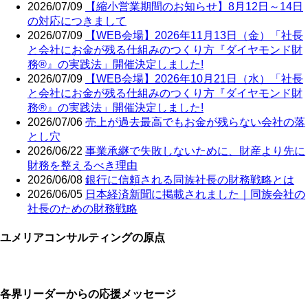
2026/07/09
【縮小営業期間のお知らせ】8月12日～14日
の対応につきまして
2026/07/09
【WEB会場】2026年11月13日（金）「社長
と会社にお金が残る仕組みのつくり方『ダイヤモンド財
務®』の実践法」開催決定しました!
2026/07/09
【WEB会場】2026年10月21日（水）「社長
と会社にお金が残る仕組みのつくり方『ダイヤモンド財
務®』の実践法」開催決定しました!
2026/07/06
売上が過去最高でもお金が残らない会社の落
とし穴
2026/06/22
事業承継で失敗しないために、財産より先に
財務を整えるべき理由
2026/06/08
銀行に信頼される同族社長の財務戦略とは
2026/06/05
日本経済新聞に掲載されました｜同族会社の
社長のための財務戦略
ユメリアコンサルティングの原点
各界リーダーからの応援メッセージ