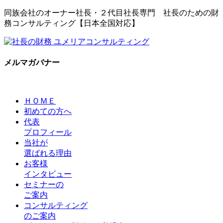
同族会社のオーナー社長・２代目社長専門 社長のための財
務コンサルティング【日本全国対応】
メルマガバナー
ＨＯＭＥ
初めての方へ
代表
プロフィール
当社が
選ばれる理由
お客様
インタビュー
セミナーの
ご案内
コンサルティング
のご案内