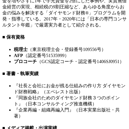
金を増やさずに1年で手元資金を2倍にした事例や、実質無借
金経営の実現、相続税の9割圧縮など、あらゆる角度からお
金の悩みを解決する「ダイヤモンド財務®」プログラムを開
発・指導している。2017年・2020年には「日本の専門コンサ
ルタント年鑑」で厳選実力者として紹介される。
■ 保有資格
税理士
（東京税理士会・登録番号109556号）
AFP
（認定番号51535999）
プロコーチ
（GCS認定コーチ・認定番号1406SJ0951）
■ 著書・執筆実績
『社長と会社にお金が残る仕組みの作り方 ダイヤモン
ド財務戦略』（エベレスト出版）
『同族会社のためのダイヤモンド財務３つのポイン
ト』（日本コンサルティング推進機構）
『企業再編・組織再編入門』（日本実業出版社・共
著）
■ メディア掲載・出演実績