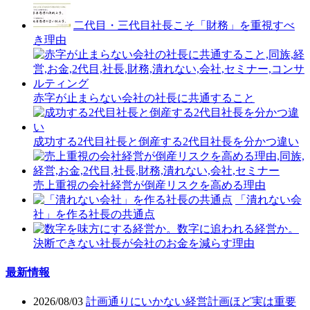
二代目・三代目社長こそ「財務」を重視すべ
き理由
赤字が止まらない会社の社長に共通すること
成功する2代目社長と倒産する2代目社長を分かつ違い
売上重視の会社経営が倒産リスクを高める理由
「潰れない会
社」を作る社長の共通点
決断できない社長が会社のお金を減らす理由
最新情報
2026/08/03
計画通りにいかない経営計画ほど実は重要