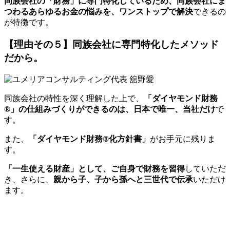
同族会社の「財務」に専門特化しているため、同族会社にま
つわるあらゆるお金の悩みを、ワンストップで解決
できるの
が特徴です。
【理由その５】
同族会社に専門特化したメソッド
だから。
同族会社の特性を深く理解した上で、
「ダイヤモンド財務
®」の仕組みづくりができるのは、日本で唯一、当社だけ
で
す。
また、
「ダイヤモンド財務®化方針書」
がお手元に残りま
す。
「一生使える財産」として、ご自身で財務を習得
していただ
き、さらに、
親から子、子から孫へと三世代で伝承
いただけ
ます。
詳細はこちら