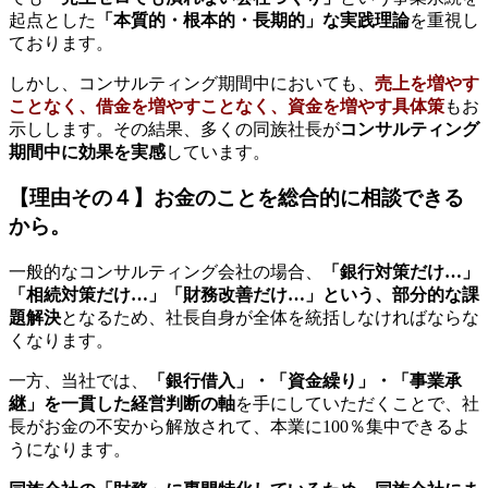
起点とした
「本質的・根本的・長期的」な実践理論
を重視し
ております。
しかし、コンサルティング期間中においても、
売上を増やす
ことなく、借金を増やすことなく、資金を増やす具体策
もお
示しします。その結果、多くの同族社長が
コンサルティング
期間中に効果を実感
しています。
【理由その４】お金のことを総合的に相談できる
から。
一般的なコンサルティング会社の場合、
「銀行対策だけ…」
「相続対策だけ…」「財務改善だけ…」という、部分的な課
題解決
となるため、社長自身が全体を統括しなければならな
くなります。
一方、当社では、
「銀行借入」・「資金繰り」・「事業承
継」を一貫した経営判断の軸
を手にしていただくことで、社
長がお金の不安から解放されて、本業に100％集中できるよ
うになります。