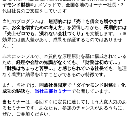
ヤモンド財務®」
メソッドで、全国各地のオーナー社長・2
代目社長のご支援をしています
当社のプログラムは、
短期的には「売上も借金も増やさず
に、お金を増すための考え方」
を習得しながら、
長期的には
「売上ゼロでも、潰れない会社づくり」
を支援します。（※
効果には個人差があり、成果を保証するものではありませ
ん。）
非常にシンプルで、本質的な原理原則を基に構成されている
ため、
経理や会計の知識がなくても、「財務は初めて…」
「財務はちょっと苦手…」と感じられている社長でも
、無理
なく着実に結果を出すことができるのが特徴です。
また、当社では、
同族社長限定
で
「ダイヤモンド財務®」化
成功の秘訣
を、
当社主催セミナー
で公開しています。
当セミナーは、各回すぐに定員に達してしまう大変人気のあ
るセミナーです。あなたも、参加のチャンスがあるうちに、
ぜひ、ご参加ください。