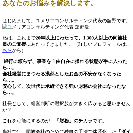
あなたのお悩みを解決します。
はじめまして。ユメリアコンサルティング代表の舘野です。
私は、これまで
20年以上にわたって、1,300人以上の同族社
長のご支援
にあたってきました。（詳しいプロフィールは
こ
ちら
から）
銀行に頼らず、事業を自由自在に操れる状態が手に入った
ら…。
会社経営にまつわる漠然としたお金の不安がなくなった
ら…。
安心して、次世代に承継できる強い財務の会社になったな
ら…。
社長として、経営判断の選択肢が大きく広がると思いません
か？
これを可能にするのが、
「財務」のチカラ
です。
当社では、同族会社のために
独自の手法で体系化した
「ダイ