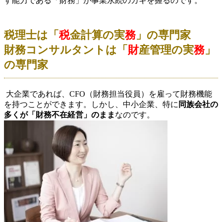
す能力である「財務」が事業永続のカギを握るのです。
税理士は「
税
金計算の実
務
」の専門家
財務コンサルタントは「
財
産管理の実
務
」
の専門家
大企業であれば、CFO（財務担当役員）を雇って財務機能
を持つことができます。しかし、中小企業、特に
同族会社の
多くが「財務不在経営」のまま
なのです。