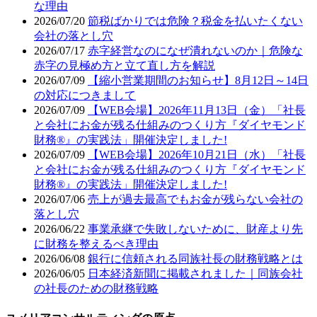
な理由
2026/07/20
節税ばかりでは危険？税金を払いたくない
会社の落とし穴
2026/07/17
赤字経営なのになぜ潰れないのか｜危険な
赤字の見極め方と立て直し方を解説
2026/07/09
【縮小営業期間のお知らせ】8月12日～14日
の対応につきまして
2026/07/09
【WEB会場】2026年11月13日（金）「社長
と会社にお金が残る仕組みのつくり方『ダイヤモンド
財務®』の実践法」開催決定しました!
2026/07/09
【WEB会場】2026年10月21日（水）「社長
と会社にお金が残る仕組みのつくり方『ダイヤモンド
財務®』の実践法」開催決定しました!
2026/07/06
売上が過去最高でもお金が残らない会社の
落とし穴
2026/06/22
事業承継で失敗しないために、財産より先
に財務を整えるべき理由
2026/06/08
銀行に信頼される同族社長の財務戦略とは
2026/06/05
日本経済新聞に掲載されました｜同族会社
の社長のための財務戦略