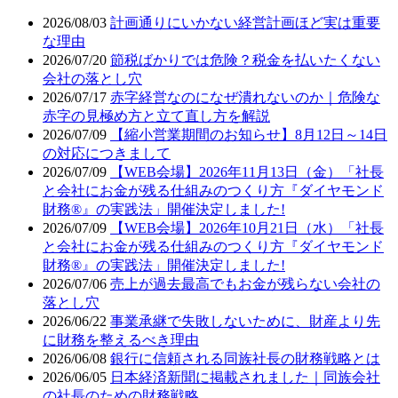
2026/08/03
計画通りにいかない経営計画ほど実は重要
な理由
2026/07/20
節税ばかりでは危険？税金を払いたくない
会社の落とし穴
2026/07/17
赤字経営なのになぜ潰れないのか｜危険な
赤字の見極め方と立て直し方を解説
2026/07/09
【縮小営業期間のお知らせ】8月12日～14日
の対応につきまして
2026/07/09
【WEB会場】2026年11月13日（金）「社長
と会社にお金が残る仕組みのつくり方『ダイヤモンド
財務®』の実践法」開催決定しました!
2026/07/09
【WEB会場】2026年10月21日（水）「社長
と会社にお金が残る仕組みのつくり方『ダイヤモンド
財務®』の実践法」開催決定しました!
2026/07/06
売上が過去最高でもお金が残らない会社の
落とし穴
2026/06/22
事業承継で失敗しないために、財産より先
に財務を整えるべき理由
2026/06/08
銀行に信頼される同族社長の財務戦略とは
2026/06/05
日本経済新聞に掲載されました｜同族会社
の社長のための財務戦略