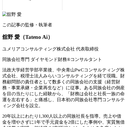
この記事の監修・執筆者
舘野 愛
（Tateno Ai）
ユメリアコンサルティング株式会社 代表取締役
同族会社専門 ダイヤモンド財務®コンサルタント
法政大学経営学部卒業後、中央青山PwCコンサルティング株
式会社、税理士法人みらいコンサルティングを経て現職。財
務顧問部の責任者として数多くの同族会社の支援（経営財
務・事業承継・企業再生など）に従事。ある同族会社の倒産
を目の当たりにした経験から、「財務は会社と社長一族の命
運を左右する」と痛感し、日本初の同族会社専門コンサルテ
ィング会社を設立。
20年以上にわたり1,300人以上の同族社長を指導。売上や借
金を増やさずに1年で手元資金を2倍にした事例や、実質無借