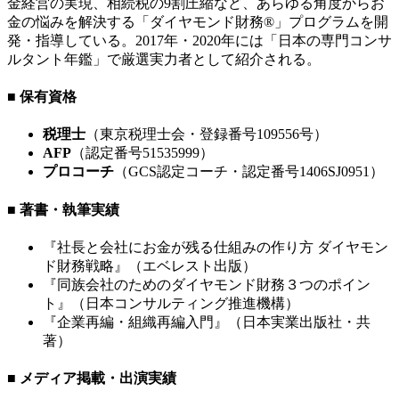
金経営の実現、相続税の9割圧縮など、あらゆる角度からお
金の悩みを解決する「ダイヤモンド財務®」プログラムを開
発・指導している。2017年・2020年には「日本の専門コンサ
ルタント年鑑」で厳選実力者として紹介される。
■ 保有資格
税理士
（東京税理士会・登録番号109556号）
AFP
（認定番号51535999）
プロコーチ
（GCS認定コーチ・認定番号1406SJ0951）
■ 著書・執筆実績
『社長と会社にお金が残る仕組みの作り方 ダイヤモン
ド財務戦略』（エベレスト出版）
『同族会社のためのダイヤモンド財務３つのポイン
ト』（日本コンサルティング推進機構）
『企業再編・組織再編入門』（日本実業出版社・共
著）
■ メディア掲載・出演実績