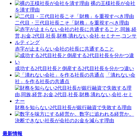
裸の王様社長が会社
を潰す理由
二代目・三代目社長こそ「財務」を重視すべき理由
赤字が止まらない会社の社長に共通すること
成功する2代目社長と倒産する2代目社長を分かつ違い
「潰れない会
社」を作る社長の共通点
財務を知らない2代目社長が銀行融資で失敗する理由
決断できない社長が会社のお金を減らす理由
最新情報