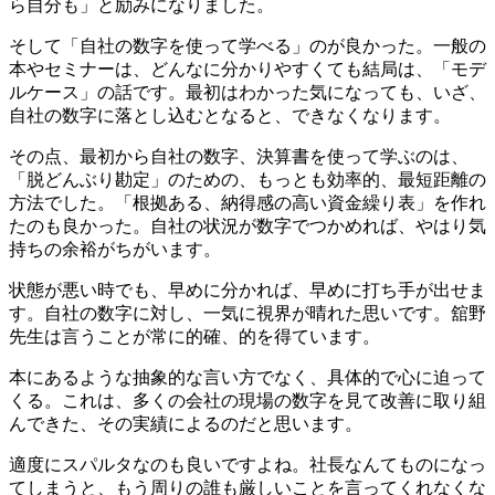
ら自分も」と励みになりました。
そして「自社の数字を使って学べる」のが良かった。一般の
本やセミナーは、どんなに分かりやすくても結局は、「モデ
ルケース」の話です。最初はわかった気になっても、いざ、
自社の数字に落とし込むとなると、できなくなります。
その点、最初から自社の数字、決算書を使って学ぶのは、
「脱どんぶり勘定」のための、もっとも効率的、最短距離の
方法でした。「根拠ある、納得感の高い資金繰り表」を作れ
たのも良かった。自社の状況が数字でつかめれば、やはり気
持ちの余裕がちがいます。
状態が悪い時でも、早めに分かれば、早めに打ち手が出せま
す。自社の数字に対し、一気に視界が晴れた思いです。舘野
先生は言うことが常に的確、的を得ています。
本にあるような抽象的な言い方でなく、具体的で心に迫って
くる。これは、多くの会社の現場の数字を見て改善に取り組
んできた、その実績によるのだと思います。
適度にスパルタなのも良いですよね。社長なんてものになっ
てしまうと、もう周りの誰も厳しいことを言ってくれなくな