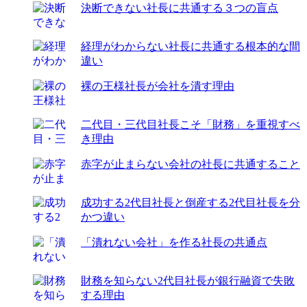
決断できない社長に共通する３つの盲点
経理がわからない社長に共通する根本的な間
違い
裸の王様社長が会社を潰す理由
二代目・三代目社長こそ「財務」を重視すべ
き理由
赤字が止まらない会社の社長に共通すること
成功する2代目社長と倒産する2代目社長を分
かつ違い
「潰れない会社」を作る社長の共通点
財務を知らない2代目社長が銀行融資で失敗
する理由