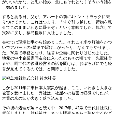
がいいのかな」と思い始め、父にもそれとなくそういう話を
し始めました。
するとある日、父が、アパートの前に4トン・トラックに乗
りつけてきた。これはつまり、「すぐ引っ越しだ。荷物を載
せてこのままいわきに帰るぞ」という意味でした。観念して
実家に戻り、福島糧穀に入社しました。
会社では現場仕事から始めました。それこそ米や灯油をかつ
いでアパートの3階まで駆け上がったり、なんでもやりまし
た。30歳で専務となり、経営や企画に関わりはじめました。
地元の中小企業家同友会に入ったのもその頃です。先輩経営
者や、同世代の後継経営者の話を聞けば、おぼろげにでも経
営が見えてくるのでは、と期待しました。
しかし2011年に東日本大震災が起き、ここ、いわきも大きな
被害を受けました。弊社は、社屋への被害は軽微でしたが、
本業の米の卸が大きく落ち込みました。
その後の処理が延々と続く中、2017年、47歳で三代目社長に
就任しました。就任後は、ネット販売をさらに強化するなど