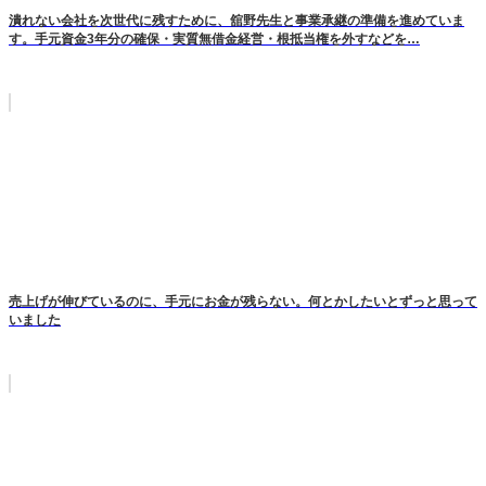
潰れない会社を次世代に残すために、舘野先生と事業承継の準備を進めていま
す。手元資金3年分の確保・実質無借金経営・根抵当権を外すなどを…
売上げが伸びているのに、手元にお金が残らない。何とかしたいとずっと思って
いました