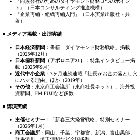
『同族会社のためのダイヤモンド財務３つのポイン
ト』（日本コンサルティング推進機構）
『企業再編・組織再編入門』（日本実業出版社・共
著）
■ メディア掲載・出演実績
日本経済新聞
：書籍「ダイヤモンド財務戦略」掲載
（2025年12月）
日本歯科新聞（アポロニア21）
：特集インタビュー掲
載（2025年9月）
近代中小企業
：3ヶ月連続連載「社長がお金の落とし穴
にハマる理由」ほか（2019年）
その他
：東京商工会議所（東商社長ネット）、海外投
資新聞、FM-FUJIなど多数
■ 講演実績
主催セミナー
：「新春三大経営戦略」特別セミナー
（2026年1月）
商工会議所
：岡山、千葉、宇都宮、新潟、富山黒部、
群馬渋川、埼玉浦和など全国多数