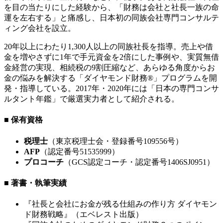
を目の当たりにした経験から、「財務は会社と社長一族の命
運を左右する」と痛感し、日本初の同族会社専門コンサルテ
ィング会社を設立。
20年以上にわたり1,300人以上の同族社長を指導。売上や借
金を増やさずに1年で手元資金を2倍にした事例や、実質無借
金経営の実現、相続税の9割圧縮など、あらゆる角度からお
金の悩みを解決する「ダイヤモンド財務®」プログラムを開
発・指導している。2017年・2020年には「日本の専門コンサ
ルタント年鑑」で厳選実力者として紹介される。
■ 保有資格
税理士
（東京税理士会・登録番号109556号）
AFP
（認定番号51535999）
プロコーチ
（GCS認定コーチ・認定番号1406SJ0951）
■ 著書・執筆実績
『社長と会社にお金が残る仕組みの作り方 ダイヤモン
ド財務戦略』（エベレスト出版）