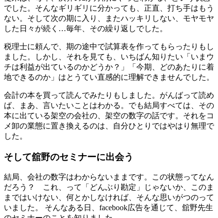
でした。そんなギリギリに分かっても、正直、打ち手はもう
ない。そして次の期に入り、またハッキリしない、モヤモヤ
した日々が続く…毎年、その繰り返しでした。
税理士に頼んで、期の途中で試算表を作ってもらったりもし
ました。しかし、それを見ても、いちばん知りたい「いまウ
チは利益が出ているのかどうか？」「今期、どのあたりに着
地できるのか」はとうてい直感的に理解できませんでした。
会計の本を買って読んでみたりもしました。がんばって読め
ば、まあ、言いたいことはわかる。でも結局すべては、その
本に出ている架空の会社の、架空の数字の話です。それをコ
メ卸の業態に置き換えるのは、自分ひとりではやはり無理で
した。
そして舘野のセミナーに出会う
結局、会社の数字はわからないままです。この状態ってなん
だろう？ これ、って「どんぶり勘定」じゃないか、このま
まではいけない、何とかしなければ、そんな思いがつのって
いました。 そんなある日、facebook広告を通じて、舘野先生
のセミナーのことを知りました。