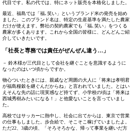
代目です。私の代では、特にネット販売を本格化しました。
最近、福島では「福､笑い」というブランド米の発売を始め
ました。このブランド名は、特定の生産基準を満たした農家
だけが使えます。弊社の契約農家でも「福､笑い」をつくる
農家が多くあります。これから全国の皆様に、どんどんご紹
介していきたいです。
「社長と専務では責任がぜんぜん違う…」
－ 鈴木様が三代目として会社を継ぐことを意識するように
なったのはいつ頃からですか。
物心ついたときには、親戚など周囲の大人に「将来は孝明君
が福島糧穀を継ぐんだからね」と言われていました。とはい
えそんな先の話に現実感など持てず、小学校の頃は「将来は
西城秀樹みたいになる！」と他愛ないことを言っていまし
た。
高校ではサッカーに熱中し、社会に出てからは、東京で営業
の仕事もしました。歩合給で、そこそこ稼げていましたよ。
ただ22、3歳の頃、「そろそろかな、帰って事業を継いだ方