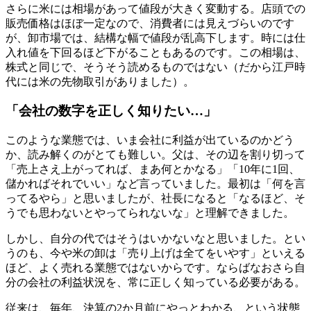
さらに米には相場があって値段が大きく変動する。店頭での
販売価格はほぼ一定なので、消費者には見えづらいのです
が、卸市場では、結構な幅で値段が乱高下します。時には仕
入れ値を下回るほど下がることもあるのです。この相場は、
株式と同じで、そうそう読めるものではない（だから江戸時
代には米の先物取引がありました）。
「会社の数字を正しく知りたい…」
このような業態では、いま会社に利益が出ているのかどう
か、読み解くのがとても難しい。父は、その辺を割り切って
「売上さえ上がってれば、まあ何とかなる」「10年に1回、
儲かればそれでいい」など言っていました。最初は「何を言
ってるやら」と思いましたが、社長になると「なるほど、そ
うでも思わないとやってられないな」と理解できました。
しかし、自分の代ではそうはいかないなと思いました。とい
うのも、今や米の卸は「売り上げは全てをいやす」といえる
ほど、よく売れる業態ではないからです。ならばなおさら自
分の会社の利益状況を、常に正しく知っている必要がある。
従来は、毎年、決算の2か月前にやっとわかる、という状態