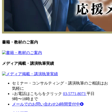
書籍・教材のご案内
メディア掲載・講演執筆実績
セミナ
ー・
コンサルティン
グ・
講演執筆
の
ご相談はお
気軽に
↓お電話はこちらをクリック
03-5771-8073
平日
9時〜18時まで
メールでのお問い合わせ24時間受付中