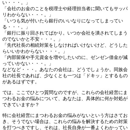
い・・・。」
「会社のお金のことを税理士や経理担当者に聞いてもサッパ
リわからない・・・。」
「いつも気が付いたら銀行のいいなりになってしまってい
る・・・。」
「銀行に振り回されてばかり。いつか会社を潰されてしまう
のでないかと不安・・・。」
「先代社長の相続対策をしなければいけないけど、どうした
らいいかわからない・・・。」
「内部留保や手元資金を増やしたいのに、ゼンゼン借金が減
っていかない・・・。」
などなど・・・。あなたの会社は、どうでしょうか。同族会
社の社長であれば、少なくとも一つは「ドキッ」とするもの
があるはずです。
では、ここでひとつ質問なのですが、これらの会社経営にま
つわるお金の悩みについて、あなたは、具体的に何か対処が
できていますか？
特に会社経営にまつわるお金の悩みがないという方はさてお
き、そうでない場合は、これらの悩みを解決するための対策
を打つべきですし、それは、社長自身が一番よくわかってい