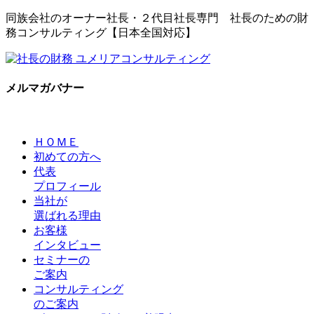
同族会社のオーナー社長・２代目社長専門 社長のための財
務コンサルティング【日本全国対応】
メルマガバナー
ＨＯＭＥ
初めての方へ
代表
プロフィール
当社が
選ばれる理由
お客様
インタビュー
セミナーの
ご案内
コンサルティング
のご案内