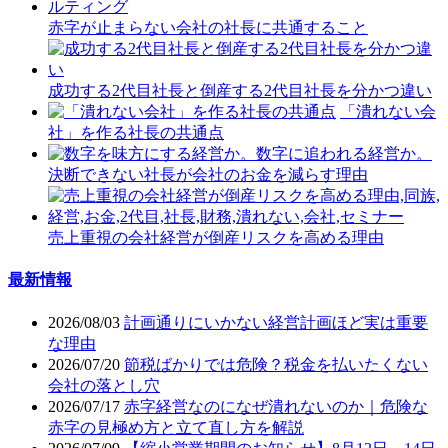
赤字が止まらない会社の社長に共通すること
成功する2代目社長と倒産する2代目社長を分かつ違い
「潰れない会
社」を作る社長の共通点
決断できない社長が会社のお金を減らす理由
売上重視の会社経営が倒産リスクを高める理由
最新情報
2026/08/03
計画通りにいかない経営計画ほど実は重要
な理由
2026/07/20
節税ばかりでは危険？税金を払いたくない
会社の落とし穴
2026/07/17
赤字経営なのになぜ潰れないのか｜危険な
赤字の見極め方と立て直し方を解説