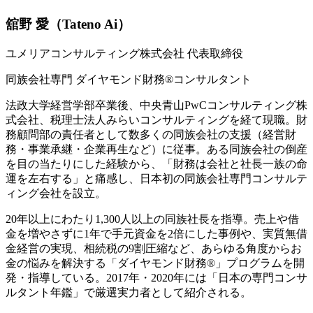
舘野 愛
（Tateno Ai）
ユメリアコンサルティング株式会社 代表取締役
同族会社専門 ダイヤモンド財務®コンサルタント
法政大学経営学部卒業後、中央青山PwCコンサルティング株
式会社、税理士法人みらいコンサルティングを経て現職。財
務顧問部の責任者として数多くの同族会社の支援（経営財
務・事業承継・企業再生など）に従事。ある同族会社の倒産
を目の当たりにした経験から、「財務は会社と社長一族の命
運を左右する」と痛感し、日本初の同族会社専門コンサルテ
ィング会社を設立。
20年以上にわたり1,300人以上の同族社長を指導。売上や借
金を増やさずに1年で手元資金を2倍にした事例や、実質無借
金経営の実現、相続税の9割圧縮など、あらゆる角度からお
金の悩みを解決する「ダイヤモンド財務®」プログラムを開
発・指導している。2017年・2020年には「日本の専門コンサ
ルタント年鑑」で厳選実力者として紹介される。