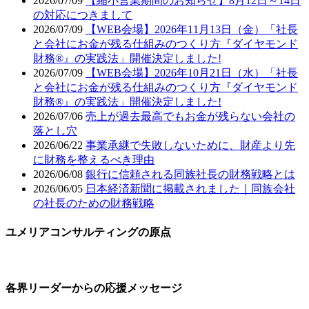
2026/07/09
【縮小営業期間のお知らせ】8月12日～14日
の対応につきまして
2026/07/09
【WEB会場】2026年11月13日（金）「社長
と会社にお金が残る仕組みのつくり方『ダイヤモンド
財務®』の実践法」開催決定しました!
2026/07/09
【WEB会場】2026年10月21日（水）「社長
と会社にお金が残る仕組みのつくり方『ダイヤモンド
財務®』の実践法」開催決定しました!
2026/07/06
売上が過去最高でもお金が残らない会社の
落とし穴
2026/06/22
事業承継で失敗しないために、財産より先
に財務を整えるべき理由
2026/06/08
銀行に信頼される同族社長の財務戦略とは
2026/06/05
日本経済新聞に掲載されました｜同族会社
の社長のための財務戦略
ユメリアコンサルティングの原点
各界リーダーからの応援メッセージ