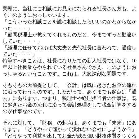
実際に、当社にご相談にお見えになられる社長さん方も、よ
くこのようにおっしゃいます。
「こういった相談ごとを誰に相談したらいいのかわからなか
った・・・」
「顧問税理士が教えてくれるものだと、今までずっと勘違い
していた・・・」
「経理に任せておけば大丈夫と先代社長に言われて、過信し
ていた・・・」
特筆すべきことは、社長になりたての新人社長ではなく、10
年以上社長業をやられている社長さんでさえ、このようにお
っしゃるということです。これは、大変深刻な問題です。
そもそもの大前提として、「会計」は既に起きたお金の流れ
に沿って行うものです。したがって、あくまでも起点は「過
去」にあります。つまり、税理士や経理担当者の仕事は、既
に起きたお金の流れに沿って会計処理をして税金計算をする
のが仕事なのです。
それに対して、「財務」の起点は、あくまでも「未来」にあ
ります。「どうやって儲かって潰れない会社にしようか？」
「どうやって利益を出してお金が残る強い財務体質をつくろ