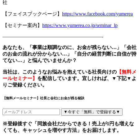
社
【フェイスブックページ】
https://www.facebook.com/yumerea
【セミナー案内】
https://www.yumerea.co.jp/seminar_lp
————————————————————-
あなたも、「事業は順調なのに、お金が残らない
…
」「会社
のお金の流れが分からない
…
」「自分の経営判断に自信が持
てない
…
」と悩んでいませんか？
当社は、このようなお悩みを抱えている社長向けの
【無料メ
ールセミナー】
を配信しています。宜しければ、
▼
下記
▼
よ
りご登録ください。
【無料メールセミナー】社長と会社にお金が残る秘訣
▼今すぐ「無料」で登録する▼
※登録後すぐ「同族会社だからできる！売上が1円も増えな
くても、キャッシュを増やす方法」をお届けします。