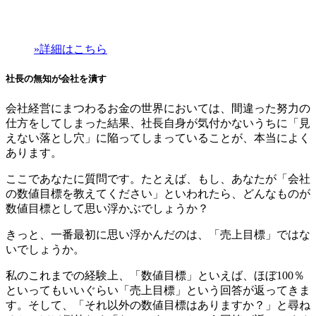
»詳細はこちら
社長の無知が会社を潰す
会社経営にまつわるお金の世界においては、間違った努力の
仕方をしてしまった結果、社長自身
が
気付かないうちに
「
見
えない落とし穴
」
に陥ってしまっている
ことが
、本当に
よく
あります
。
ここであなたに質問です。
たとえば、もし、あなたが「会社
の数値目標を教えてください」といわれたら、どんなものが
数値目標として思い浮かぶでしょうか？
きっと、一番最初に思い浮かんだのは、「売上目標」ではな
いでしょうか。
私のこれまでの経験上、「数値目標」といえば、ほぼ
100
％
といってもいいぐらい「売上目標」という回答が返ってきま
す。そして、「それ以外の数値目標はありますか？」と尋ね