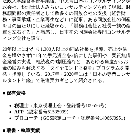
法政大学経営学部卒業後、中央青山PwCコンサルティング株
式会社、税理士法人みらいコンサルティングを経て現職。財
務顧問部の責任者として数多くの同族会社の支援（経営財
務・事業承継・企業再生など）に従事。ある同族会社の倒産
を目の当たりにした経験から、「財務は会社と社長一族の命
運を左右する」と痛感し、日本初の同族会社専門コンサルテ
ィング会社を設立。
20年以上にわたり1,300人以上の同族社長を指導。売上や借
金を増やさずに1年で手元資金を2倍にした事例や、実質無借
金経営の実現、相続税の9割圧縮など、あらゆる角度からお
金の悩みを解決する「ダイヤモンド財務®」プログラムを開
発・指導している。2017年・2020年には「日本の専門コンサ
ルタント年鑑」で厳選実力者として紹介される。
■ 保有資格
税理士
（東京税理士会・登録番号109556号）
AFP
（認定番号51535999）
プロコーチ
（GCS認定コーチ・認定番号1406SJ0951）
■ 著書・執筆実績