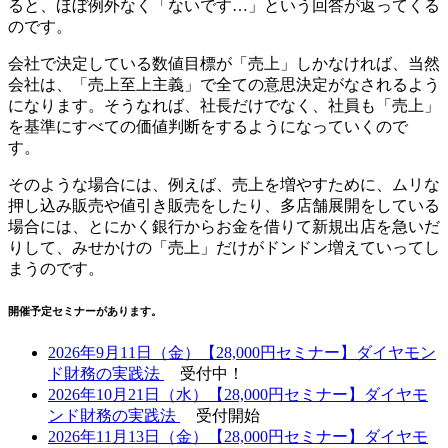
ると、ほぼ例外なく「ないです…」という回答が返ってくる
のです。
会社で決定している数値目標が「売上」しかなければ、当然
会社は、「売上至上主義」
で全ての意思決定がなされるよう
になります
。そうなれば、社長だけでなく、社員も「売上」
を基準にすべての価値判断をするようになっていくので
す。
そのような場合には、
例えば、売上を増やすために、ムリな
押し込み販売や値引き販売をしたり、多店舗展開をしている
場合には、とにかく銀行からお金を借りて新規出店を急いだ
りして、
みせかけの
「売上」だけ
が
ドンドン増えてい
ってし
まうのです
。
開催予定セミナーがあります。
2026年9月11日（金）【28,000円セミナー】ダイヤモン
ド財務の実践法
受付中！
2026年10月21日（水）【28,000円セミナー】ダイヤモ
ンド財務の実践法
受付開始
2026年11月13日（金）【28,000円セミナー】ダイヤモ