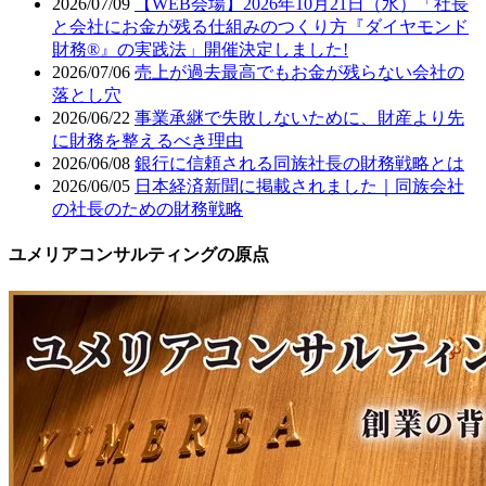
2026/07/09
【WEB会場】2026年10月21日（水）「社長
と会社にお金が残る仕組みのつくり方『ダイヤモンド
財務®』の実践法」開催決定しました!
2026/07/06
売上が過去最高でもお金が残らない会社の
落とし穴
2026/06/22
事業承継で失敗しないために、財産より先
に財務を整えるべき理由
2026/06/08
銀行に信頼される同族社長の財務戦略とは
2026/06/05
日本経済新聞に掲載されました｜同族会社
の社長のための財務戦略
ユメリアコンサルティングの原点