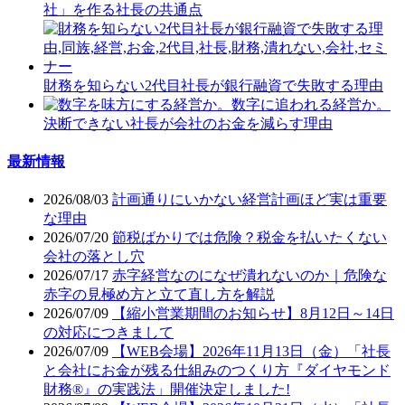
社」を作る社長の共通点
財務を知らない2代目社長が銀行融資で失敗する理由
決断できない社長が会社のお金を減らす理由
最新情報
2026/08/03
計画通りにいかない経営計画ほど実は重要
な理由
2026/07/20
節税ばかりでは危険？税金を払いたくない
会社の落とし穴
2026/07/17
赤字経営なのになぜ潰れないのか｜危険な
赤字の見極め方と立て直し方を解説
2026/07/09
【縮小営業期間のお知らせ】8月12日～14日
の対応につきまして
2026/07/09
【WEB会場】2026年11月13日（金）「社長
と会社にお金が残る仕組みのつくり方『ダイヤモンド
財務®』の実践法」開催決定しました!