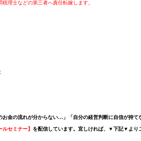
問税理士などの第三者へ責任転嫁します。
社
のお金の流れが分からない
…
」「自分の経営判断に自信が持て
ールセミナー】
を配信しています。宜しければ、
▼
下記
▼
より