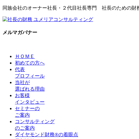
同族会社のオーナー社長・２代目社長専門 社長のための財
メルマガバナー
ＨＯＭＥ
初めての方へ
代表
プロフィール
当社が
選ばれる理由
お客様
インタビュー
セミナーの
ご案内
コンサルティング
のご案内
ダイヤモンド財務®の着眼点