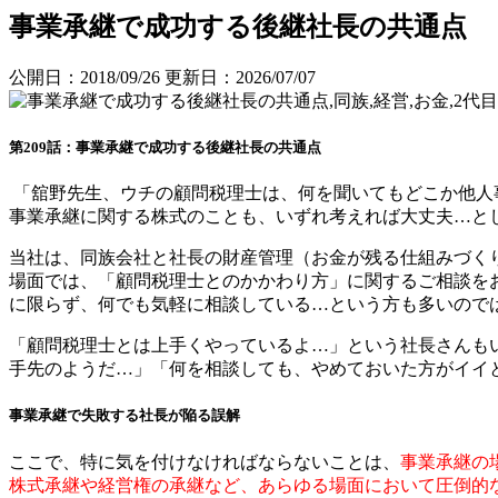
事業承継で成功する後継社長の共通点
公開日：2018/09/26
更新日：2026/07/07
第
209
話：事業承継で成功する後継社長の共通点
「舘野先生、ウチの顧問税理士は、何を聞いてもどこか他人
事業承継に関する株式のことも、いずれ考えれば大丈夫…と
当社は、同族会社と社長の財産管理（お金が残る仕組みづく
場面では、「顧問税理士とのかかわり方」に関するご相談を
に限らず、何でも気軽に相談している…という方も多いので
「顧問税理士とは上手くやっているよ…」という社長さんも
手先のようだ…」「何を相談しても、やめておいた方がイイ
事業承継で失敗する社長が陥る誤解
ここで、特に気を付けなければならないことは、
事業承継の
株式承継や経営権の承継など、あらゆる場面において圧倒的