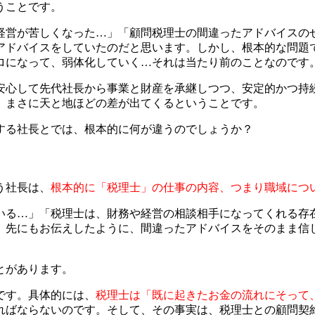
うことです。
経営が苦しくなった…」「顧問税理士の間違ったアドバイスの
アドバイスをしていたのだと思います。しかし、根本的な問題
ロになって、弱体化していく…それは当たり前のことなのです
安心して先代社長から事業と財産を承継しつつ、安定的かつ持
、まさに天と地ほどの差が出てくるということです。
する社長とでは、根本的に何が違うのでしょうか？
う社長は、
根本的に「税理士」の仕事の内容、つまり職域につ
いる…」「税理士は、財務や経営の相談相手になってくれる存
、先にもお伝えしたように、間違ったアドバイスをそのまま信
とがあります。
です。具体的には、
税理士は「既に起きたお金の流れにそって
ればならないのです。そして、その事実は、税理士との顧問契