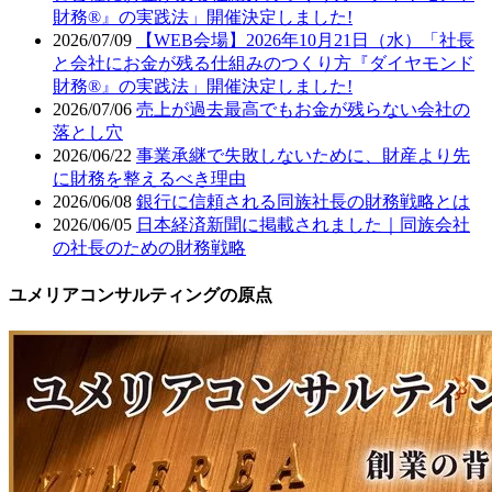
財務®』の実践法」開催決定しました!
2026/07/09
【WEB会場】2026年10月21日（水）「社長
と会社にお金が残る仕組みのつくり方『ダイヤモンド
財務®』の実践法」開催決定しました!
2026/07/06
売上が過去最高でもお金が残らない会社の
落とし穴
2026/06/22
事業承継で失敗しないために、財産より先
に財務を整えるべき理由
2026/06/08
銀行に信頼される同族社長の財務戦略とは
2026/06/05
日本経済新聞に掲載されました｜同族会社
の社長のための財務戦略
ユメリアコンサルティングの原点