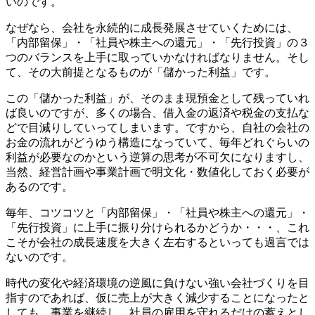
いのです。
なぜなら、会社を永続的に成長発展させていくためには、
「内部留保」・「社員や株主への還元」・「先行投資」の３
つのバランスを上手に取っていかなければなりません。そし
て、その大前提となるものが「儲かった利益」です。
この「儲かった利益」が、そのまま現預金として残っていれ
ば良いのですが、多くの場合、借入金の返済や税金の支払な
どで目減りしていってしまいます。ですから、自社の会社の
お金の流れがどうゆう構造になっていて、毎年どれぐらいの
利益が必要なのかという逆算の思考が不可欠になりますし、
当然、経営計画や事業計画で明文化・数値化しておく必要が
あるのです。
毎年、コツコツと「内部留保」・「社員や株主への還元」・
「先行投資」に上手に振り分けられるかどうか・・・、これ
こそが会社の成長速度を大きく左右するといっても過言では
ないのです。
時代の変化や経済環境の逆風に負けない強い会社づくりを目
指すのであれば、仮に売上が大きく減少することになったと
しても、事業を継続し、社員の雇用を守れるだけの蓄えとし