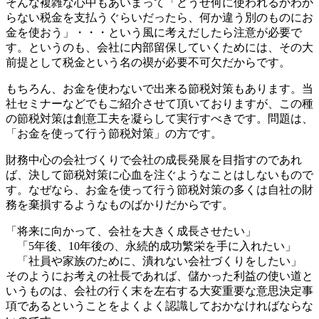
そんな複雑な心中もあいまって「どうせ何に使われるかわか
らない税金を支払うぐらいだったら、何か違う別のものにお
金を使おう」・・・という風に考えだしたら注意が必要で
す。というのも、会社に内部留保していくためには、その大
前提として税金という名の禊が必要不可欠だからです。
もちろん、お金を使わないで出来る節税対策もあります。当
社セミナーなどでもご紹介させて頂いておりますが、この種
の節税対策は創意工夫を凝らして実行すべきです。問題は、
「お金を使って行う節税対策」の方です。
財務中心の会社づくりで会社の成長発展を目指すのであれ
ば、決して節税対策に心血を注ぐようなことはしないもので
す。なぜなら、お金を使って行う節税対策の多くは自社の財
務を棄損するようなものばかりだからです。
「将来に向かって、会社を大きく成長させたい」
「5年後、10年後の、永続的成功繁栄を手に入れたい」
「社員や家族のために、潰れない会社づくりをしたい」
そのようにお考えの社長であれば、儲かった利益の使い道と
いうものは、会社の行く末を左右する大変重要な意思決定事
項であるということをよくよく認識しておかなければならな