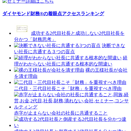
ダイヤモンド財務®の着眼点アクセスランキング
成功する2代目社長と成功しない2代目社長を
分かつ「財務思考」
決断できな
い社長に共通する３つの盲点
経
理がわからない社長に共通する根本的な間違い
裸の王様社長が会社
を潰す理由
二代目・三代目社長こそ「財務」を重視すべき理由
赤字が止まらない会社の社長に共通すること