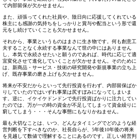
て内部留保が欠かせません。
また、頑張ってくれた社員や、陰日向に応援してくれている
株主にも感謝の気持ちをしっかりと賞与や配当という形で還
元をし続けていくことも欠かせません。
それから、事業というものはまさに生き物です。何も創意工
夫することなく永続する事業なんて世の中にはありません
し、本気で永続させたいと願うのであれば、時代に応じて適
宜変化させて進化していくことが欠かせません。そのために
は、新商品・サービス・技術の研究開発や新規事業の立ち上
げ、既存事業の磨き上げも欠かせません。
将来が不安だからといって先行投資を行わず、内部留保ばか
りしていたのではいずれ事業は尻すぼみになってしまいま
す。逆に、イケイケドンドンで先行投資ばかりに注力してい
たのでは、万が一の時の資金が不足してしまって資金繰りに
窮してしまう・・・そんな事態にもなりかねません。
最も大切なことは、いつ、どんなタイミングでどのような経
営判断を下すべきなのか、社長自らが、5年後10年後の将来
を見越して数値で理解することにあるのです。正しい経営判