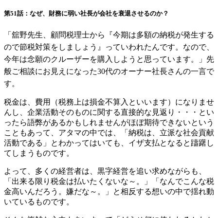
第51話：なぜ、財務に弱い社長が会社を衰退させるのか？
「舘野先生、顧問税理士から『今期は多額の納税が発生する
ので節税対策をしましょう』っていわれたんです。なので、
今年は念願のクルーザーを購入しようと思っています。」先
般ご相談にお見えになった30代のオーナー社長さんの一言で
す。
税金は、費用（税務上は損金不算入といいます）になりませ
んし、企業活動そのものに関する直接的な見返り・・・とい
ったら語弊があるかもしれませんがほぼ期待できないという
こともあって、アタマの中では、「納税は、立派な社会貢献
活動である」とわかってはいても、イザ支払となると躊躇し
てしまうものです。
よって、多くの経営者は、黒字経営を追い求めながらも、
「出来る限り税金は払いたくないな～。」「なんでこんな税
金高いんだろう。嫌だな～。」と相反する想いの中で揺れ動
いているものです。