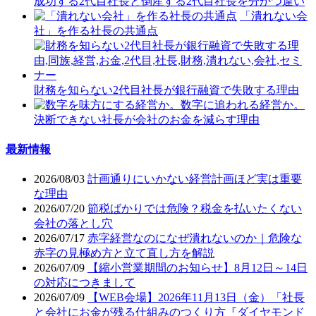
成功する2代目社長と倒産する2代目社長を分かつ違い
「潰れない会
社」を作る社長の共通点
財務を知らない2代目社長が銀行融資で失敗する理由
決断できない社長が会社のお金を減らす理由
最新情報
2026/08/03
計画通りにいかない経営計画ほど実は重要
な理由
2026/07/20
節税ばかりでは危険？税金を払いたくない
会社の落とし穴
2026/07/17
赤字経営なのになぜ潰れないのか｜危険な
赤字の見極め方と立て直し方を解説
2026/07/09
【縮小営業期間のお知らせ】8月12日～14日
の対応につきまして
2026/07/09
【WEB会場】2026年11月13日（金）「社長
と会社にお金が残る仕組みのつくり方『ダイヤモンド