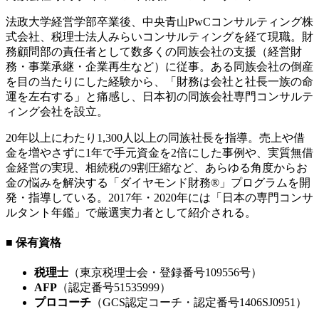
法政大学経営学部卒業後、中央青山PwCコンサルティング株
式会社、税理士法人みらいコンサルティングを経て現職。財
務顧問部の責任者として数多くの同族会社の支援（経営財
務・事業承継・企業再生など）に従事。ある同族会社の倒産
を目の当たりにした経験から、「財務は会社と社長一族の命
運を左右する」と痛感し、日本初の同族会社専門コンサルテ
ィング会社を設立。
20年以上にわたり1,300人以上の同族社長を指導。売上や借
金を増やさずに1年で手元資金を2倍にした事例や、実質無借
金経営の実現、相続税の9割圧縮など、あらゆる角度からお
金の悩みを解決する「ダイヤモンド財務®」プログラムを開
発・指導している。2017年・2020年には「日本の専門コンサ
ルタント年鑑」で厳選実力者として紹介される。
■ 保有資格
税理士
（東京税理士会・登録番号109556号）
AFP
（認定番号51535999）
プロコーチ
（GCS認定コーチ・認定番号1406SJ0951）