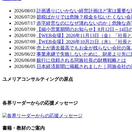
2026/08/03
計画通りにいかない経営計画ほど実は重要な
2026/07/20
節税ばかりでは危険？税金を払いたくない会
2026/07/17
赤字経営なのになぜ潰れないのか｜危険な赤
2026/07/09
【縮小営業期間のお知らせ】8月12日～14日
2026/07/09
【WEB会場】2026年11月13日（金）「
2026/07/09
【WEB会場】2026年10月21日（水）「
2026/07/06
売上が過去最高でもお金が残らない会社の落
2026/06/22
事業承継で失敗しないために、財産より先に
2026/06/08
銀行に信頼される同族社長の財務戦略とは
2026/06/05
日本経済新聞に掲載されました｜同族会社の
ユメリアコンサルティングの原点
各界リーダーからの応援メッセージ
書籍・教材のご案内