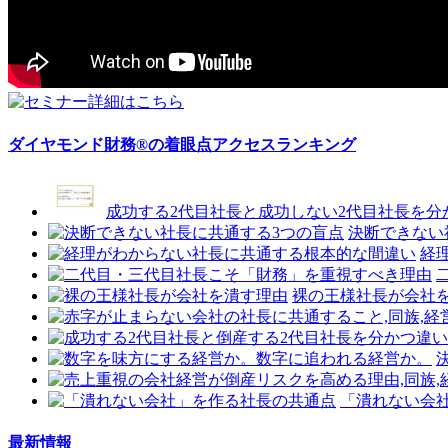
ダイヤモンド財務®の着眼点アクセスランキング
成功する2代目社長と成功しない2代目社長を分
決断できない
経
裸の王様社長が会社
「潰れない会
最新情報