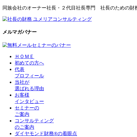
同族会社のオーナー社長・２代目社長専門 社長のための財
メルマガバナー
ＨＯＭＥ
初めての方へ
代表
プロフィール
当社が
選ばれる理由
お客様
インタビュー
セミナーの
ご案内
コンサルティング
のご案内
ダイヤモンド財務®の着眼点