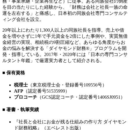
務・事業承継・企業再生など）に従事。ある同族会社の倒産
を目の当たりにした経験から、「財務は会社と社長一族の命
運を左右する」と痛感し、日本初の同族会社専門コンサルテ
ィング会社を設立。
20年以上にわたり1,300人以上の同族社長を指導。売上や借
金を増やさずに1年で手元資金を2倍にした事例や、実質無借
金経営の実現、相続税の9割圧縮など、あらゆる角度からお
金の悩みを解決する「ダイヤモンド財務®」プログラムを開
発・指導している。2017年・2020年には「日本の専門コンサ
ルタント年鑑」で厳選実力者として紹介される。
■ 保有資格
税理士
（東京税理士会・登録番号109556号）
AFP
（認定番号51535999）
プロコーチ
（GCS認定コーチ・認定番号1406SJ0951）
■ 著書・執筆実績
『社長と会社にお金が残る仕組みの作り方 ダイヤモン
ド財務戦略』（エベレスト出版）