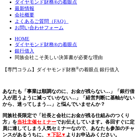
ダイヤモンド財務®の着眼点
最新情報
会社概要
よくあるご質問（FAQ）
お問い合わせフォーム
HOME
ダイヤモンド財務®の着眼点
銀行借入
同族会社こそ美しい決算書が必要な理由
®
【専門コラム】ダイヤモンド財務
の着眼点
銀行借入
あなたも「事業は順調なのに、お金が残らない…」「銀行借
入が思うように減っていかない…」「経営判断に基軸がない
から、迷ってしまう…」と悩んでいませんか？
同族社長限定で「社長と会社にお金が残る仕組みのつくり
方」を
当社主催セミナー
でお伝えしています。各回すぐに定
員に達してしまう人気セミナーなので、あなたも参加のチャ
ンスがあるうちに、
▼下記▼
よりお申込みください。