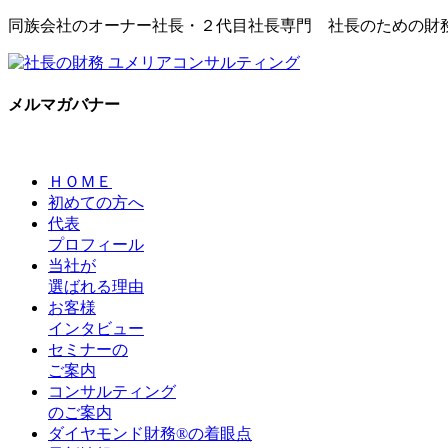
同族会社のオーナー社長・２代目社長専門 社長のための財
メルマガバナー
ＨＯＭＥ
初めての方へ
代表
プロフィール
当社が
選ばれる理由
お客様
インタビュー
セミナーの
ご案内
コンサルティング
のご案内
ダイヤモンド財務®の着眼点