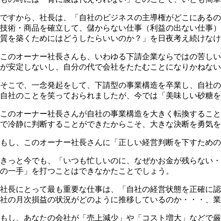
ですから、社長は、「自社のビジネスの主導権がどこにあるの
技術・商品を確立して、儲からない仕事（利益の出ない仕事）
質を築くためにはどうしたらいいのか？」を日夜考え続けなけ
このオーナー社長さんも、いわゆる下請企業ならではの苦しい
が安定しないし、自分の代で会社をたたむことになりかねない
そこで、一念発起をして、下請型の事業構造を卒業し、自社の
自社のことを笑っておられましたが、今では「美味しい砂糖を
このオーナー社長さんが自社の事業構造を大きく転換すること
で冷静に判断することができたからこそ、大きな決断を勇気を
もし、このオーナー社長さんに「正しい経営判断を下すための
きっと今でも、「いつも忙しいのに、なぜかお金が残らない・
の一手」を打つことはできなかたことでしょう。
社長にとって最も重要な仕事は、「自社の経営状態を正確に認
社の月次損益の状況がどのように推移しているのか・・・、業
もし、あなたの会社が「売上減少」や「コスト増大」などで厳