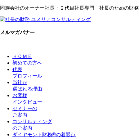
同族会社のオーナー社長・２代目社長専門 社長のための財務
メルマガバナー
ＨＯＭＥ
初めての方へ
代表
プロフィール
当社が
選ばれる理由
お客様
インタビュー
セミナーの
ご案内
コンサルティング
のご案内
ダイヤモンド財務®の着眼点