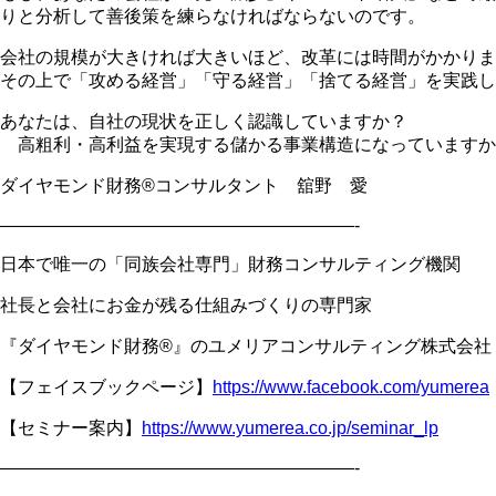
りと分析して善後策を練らなければならないのです。
会社の規模が大きければ大きいほど、改革には時間がかかりま
その上で「攻める経営」「守る経営」「捨てる経営」を実践し
あなたは、自社の現状を正しく認識していますか？
高粗利・高利益を実現する儲かる事業構造になっていますか
ダイヤモンド財務
®
コンサルタント 舘野 愛
————————————————————-
日本で唯一の「同族会社専門」財務コンサルティング機関
社長と会社にお金が残る仕組みづくりの専門家
『ダイヤモンド財務
®
』のユメリアコンサルティング株式会社
【フェイスブックページ】
https://www.facebook.com/yumerea
【セミナー案内】
https://www.yumerea.co.jp/seminar_lp
————————————————————-