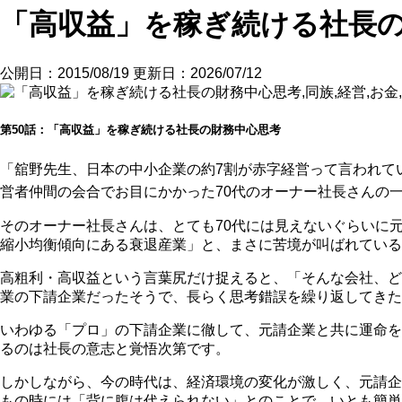
「高収益」を稼ぎ続ける社長
公開日：2015/08/19
更新日：2026/07/12
第50話：「高収益」を稼ぎ続ける社長の財務中心思考
「舘野先生、日本の中小企業の約7割が赤字経営って言われて
営者仲間の会合でお目にかかった70代のオーナー社長さんの
そのオーナー社長さんは、とても70代には見えないぐらいに
縮小均衡傾向にある衰退産業」と、まさに苦境が叫ばれている
高粗利・高収益という言葉尻だけ捉えると、「そんな会社、ど
業の下請企業だったそうで、長らく思考錯誤を繰り返してきた
いわゆる「プロ」の下請企業に徹して、元請企業と共に運命を
るのは社長の意志と覚悟次第です。
しかしながら、今の時代は、経済環境の変化が激しく、元請企
もの時には「背に腹は代えられない」とのことで、いとも簡