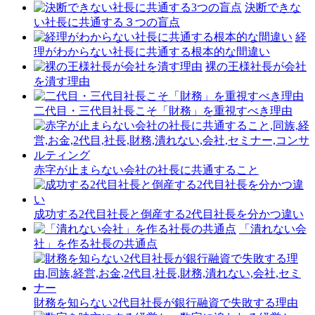
決断できな
い社長に共通する３つの盲点
経
理がわからない社長に共通する根本的な間違い
裸の王様社長が会社
を潰す理由
二代目・三代目社長こそ「財務」を重視すべき理由
赤字が止まらない会社の社長に共通すること
成功する2代目社長と倒産する2代目社長を分かつ違い
「潰れない会
社」を作る社長の共通点
財務を知らない2代目社長が銀行融資で失敗する理由