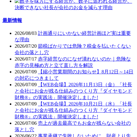
決断できない社長が会社のお金を減らす理由
最新情報
2026/08/03
計画通りにいかない経営計画ほど実は重要
な理由
2026/07/20
節税ばかりでは危険？税金を払いたくない
会社の落とし穴
2026/07/17
赤字経営なのになぜ潰れないのか｜危険な
赤字の見極め方と立て直し方を解説
2026/07/09
【縮小営業期間のお知らせ】8月12日～14日
の対応につきまして
2026/07/09
【WEB会場】2026年11月13日（金）「社長
と会社にお金が残る仕組みのつくり方『ダイヤモンド
財務®』の実践法」開催決定しました!
2026/07/09
【WEB会場】2026年10月21日（水）「社長
と会社にお金が残る仕組みのつくり方『ダイヤモンド
財務®』の実践法」開催決定しました!
2026/07/06
売上が過去最高でもお金が残らない会社の
落とし穴
2026/06/22
事業承継で失敗しないために、財産より先