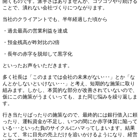
開くものです。派手さはありませんが、コツコツやり続ける
ことで、潰れない会社づくりにつながります。
当社のクライアントでも、半年経過した頃から
・過去最高の営業利益を達成
・預金残高が昨対比の2倍
・長年の赤字を脱却して黒字化
といったお声をいただきます。
多く社長は「このままでは会社の未来がない･･･」とか「な
んとかしないといけない･･･」と考え、短期的な施策に取り
組みます。しかし、本質的な部分が改善されていないので、
仮にこの施策がうまくいっても、また同じ悩みを繰り返しま
す。
行き当たりばったりの施策なので、最終的には銀行借入に頼
ったり、運転資金が不足し、いつの間にか赤字体質に陥って
いる･･･といった負のサイクルにハマってしまいます。結果
として、常に目先の売上だけを追いかけるようになり、経営