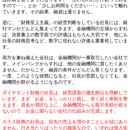
すので･･･」とか「少しお時間をください･･･」といって離れ
ていきます。その結果、融資は通りません。
逆に、「財務至上主義」の経営判断をしている社長には、銀
行マンがどんどん集まってきます。金融機関の立場からすれ
ば、決算書上の数字面での評価はもちろん大切です。他にも
社長の財務思考など、数字に現れない評価も重要視していま
す。
両方を兼ね備えた会社は、金融機関が一番取引したい会社で
す。メインバンクからすれば、他の金融機関に渡したくあり
ません。だからこそ、融資の条件がどんどん良くなります。
一度、このような状態になると、社長が意図しなくても、金
融機関が群がるようになるのです。
ダイヤモンド財務の社長は、経営課題の優先順位を理解して
います。まず「お金」をしっかりと残し、長く続く体制を整
えます。資金が潤沢な上に、金融機関からも取引依頼が絶え
ないので、お金に困らない会社の仕組みが完成します。
ガラス財務の社長は、目先の売上を増やすことしか頭にあり
ません。行き当たりばったりの施策なので、いずれは借入依