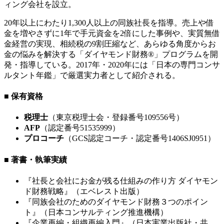
ィング会社を設立。
20年以上にわたり1,300人以上の同族社長を指導。売上や借
金を増やさずに1年で手元資金を2倍にした事例や、実質無借
金経営の実現、相続税の9割圧縮など、あらゆる角度からお
金の悩みを解決する「ダイヤモンド財務®」プログラムを開
発・指導している。2017年・2020年には「日本の専門コンサ
ルタント年鑑」で厳選実力者として紹介される。
■ 保有資格
税理士
（東京税理士会・登録番号109556号）
AFP
（認定番号51535999）
プロコーチ
（GCS認定コーチ・認定番号1406SJ0951）
■ 著書・執筆実績
『社長と会社にお金が残る仕組みの作り方 ダイヤモン
ド財務戦略』（エベレスト出版）
『同族会社のためのダイヤモンド財務３つのポイン
ト』（日本コンサルティング推進機構）
『企業再編・組織再編入門』（日本実業出版社・共