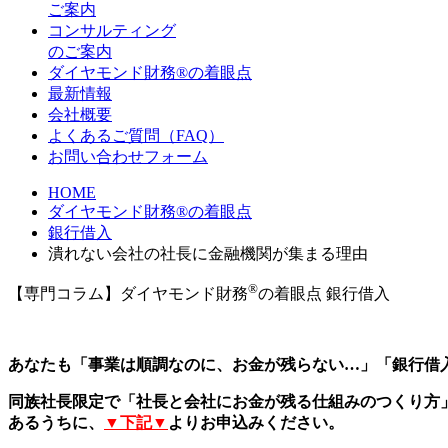
ご案内
コンサルティング
のご案内
ダイヤモンド財務®の着眼点
最新情報
会社概要
よくあるご質問（FAQ）
お問い合わせフォーム
HOME
ダイヤモンド財務®の着眼点
銀行借入
潰れない会社の社長に金融機関が集まる理由
®
【専門コラム】ダイヤモンド財務
の着眼点
銀行借入
あなたも「事業は順調なのに、お金が残らない…」「銀行借
同族社長限定で「社長と会社にお金が残る仕組みのつくり方
あるうちに、
▼下記▼
よりお申込みください。