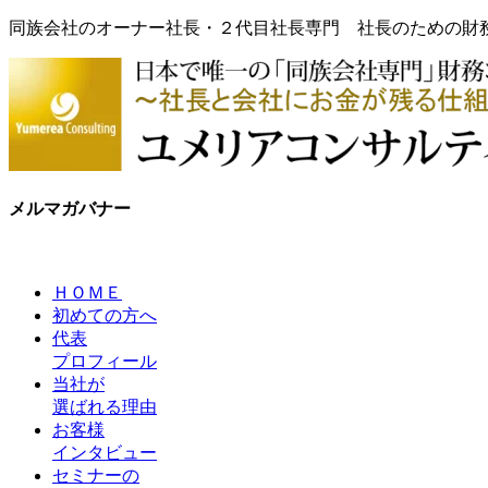
同族会社のオーナー社長・２代目社長専門 社長のための財
メルマガバナー
ＨＯＭＥ
初めての方へ
代表
プロフィール
当社が
選ばれる理由
お客様
インタビュー
セミナーの