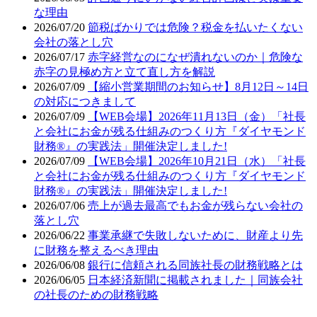
な理由
2026/07/20
節税ばかりでは危険？税金を払いたくない
会社の落とし穴
2026/07/17
赤字経営なのになぜ潰れないのか｜危険な
赤字の見極め方と立て直し方を解説
2026/07/09
【縮小営業期間のお知らせ】8月12日～14日
の対応につきまして
2026/07/09
【WEB会場】2026年11月13日（金）「社長
と会社にお金が残る仕組みのつくり方『ダイヤモンド
財務®』の実践法」開催決定しました!
2026/07/09
【WEB会場】2026年10月21日（水）「社長
と会社にお金が残る仕組みのつくり方『ダイヤモンド
財務®』の実践法」開催決定しました!
2026/07/06
売上が過去最高でもお金が残らない会社の
落とし穴
2026/06/22
事業承継で失敗しないために、財産より先
に財務を整えるべき理由
2026/06/08
銀行に信頼される同族社長の財務戦略とは
2026/06/05
日本経済新聞に掲載されました｜同族会社
の社長のための財務戦略