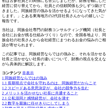
初は古参社員との関係にも苦労しましたが、財務を軸にした
経営に切り替えてから、社員との信頼関係も少しずつ築けて
きました。同族経営の強みを活かせるようになってきた気が
します。」とある東海地方の2代目社長さんからの嬉しいご
報告です。
当社は、同族会社専門の財務コンサルティング機関（社長と
会社にお金が残る仕組みづくり）なので、全国各地より、同
族会社の社長さんから会社経営にまつわるお金の悩みのご相
談が寄せられます。
この記事では、同族経営ならではの強みと、それを活かせる
社長と活かせない社長の違いについて、財務の視点を交えな
がら具体的に解説します。
コンテンツ
非表示
1
同族経営ならではの強み
1.1
長期視点で会社を守れるのは、同族経営だからこそ
1.2
スピードある意思決定が、会社の競争力を生む
2
メリットを活かせない社長に共通すること
2.1
公私混同と感情経営が、会社を潰す
2.2
数字を親族に任せきりにしてしまう