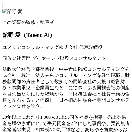
この記事の監修・執筆者
舘野 愛
（Tateno Ai）
ユメリアコンサルティング株式会社 代表取締役
同族会社専門 ダイヤモンド財務®コンサルタント
法政大学経営学部卒業後、中央青山PwCコンサルティング株
式会社、税理士法人みらいコンサルティングを経て現職。財
務顧問部の責任者として数多くの同族会社の支援（経営財
務・事業承継・企業再生など）に従事。ある同族会社の倒産
を目の当たりにした経験から、「財務は会社と社長一族の命
運を左右する」と痛感し、日本初の同族会社専門コンサルテ
ィング会社を設立。
20年以上にわたり1,300人以上の同族社長を指導。売上や借
金を増やさずに1年で手元資金を2倍にした事例や、実質無借
金経営の実現、相続税の9割圧縮など、あらゆる角度からお