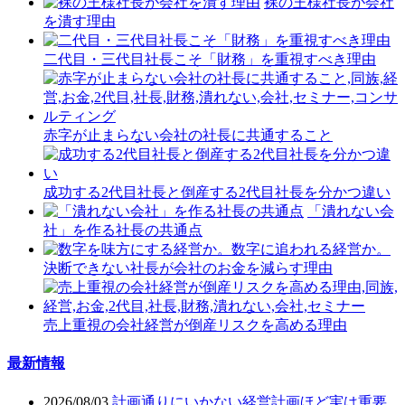
裸の王様社長が会社
を潰す理由
二代目・三代目社長こそ「財務」を重視すべき理由
赤字が止まらない会社の社長に共通すること
成功する2代目社長と倒産する2代目社長を分かつ違い
「潰れない会
社」を作る社長の共通点
決断できない社長が会社のお金を減らす理由
売上重視の会社経営が倒産リスクを高める理由
最新情報
2026/08/03
計画通りにいかない経営計画ほど実は重要