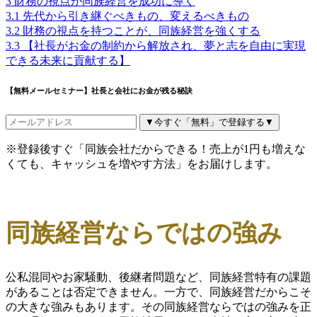
3
財務の視点が同族経営を成功に導く
3.1
先代から引き継ぐべきもの、変えるべきもの
3.2
財務の視点を持つことが、同族経営を強くする
3.3
【社長がお金の制約から解放され、夢と志を自由に実現
できる未来に貢献する】
【無料メールセミナー】社長と会社にお金が残る秘訣
▼今すぐ「無料」で登録する▼
※登録後すぐ「同族会社だからできる！売上が1円も増えな
くても、キャッシュを増やす方法」をお届けします。
同族経営ならではの強み
公私混同やお家騒動、後継者問題など、同族経営特有の課題
があることは否定できません。一方で、同族経営だからこそ
の大きな強みもあります。その同族経営ならではの強みを正