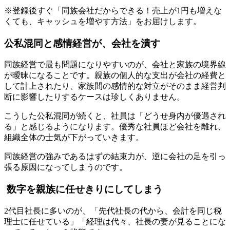
※登録後すぐ「同族会社だからできる！売上が1円も増えな
くても、キャッシュを増やす方法」をお届けします。
公私混同と感情経営が、会社を潰す
同族経営で最も問題になりやすいのが、会社と家族の境界線
が曖昧になることです。親族の個人的な支出が会社の経費と
して計上されたり、家族間の感情的な対立がそのまま経営判
断に影響したりするケースは珍しくありません。
こうした公私混同が続くと、社員は「どうせ身内が優遇され
る」と感じるようになります。優秀な社員ほど会社を離れ、
組織全体の士気が下がっていきます。
同族経営の強みであるはずの結束力が、逆に会社の足を引っ
張る原因になってしまうのです。
数字を親族に任せきりにしてしまう
2代目社長に多いのが、「先代社長の代から、会計を同じ税
理士に任せている」「経理は代々、社長の妻が見ることにな