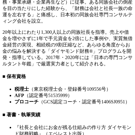
務・事業承継・企業再生など）に従事。ある同族会社の倒産
を目の当たりにした経験から、「財務は会社と社長一族の命
運を左右する」と痛感し、日本初の同族会社専門コンサルテ
ィング会社を設立。
20年以上にわたり1,300人以上の同族社長を指導。売上や借
金を増やさずに1年で手元資金を2倍にした事例や、実質無借
金経営の実現、相続税の9割圧縮など、あらゆる角度からお
金の悩みを解決する「ダイヤモンド財務®」プログラムを開
発・指導している。2017年・2020年には「日本の専門コンサ
ルタント年鑑」で厳選実力者として紹介される。
■ 保有資格
税理士
（東京税理士会・登録番号109556号）
AFP
（認定番号51535999）
プロコーチ
（GCS認定コーチ・認定番号1406SJ0951）
■ 著書・執筆実績
『社長と会社にお金が残る仕組みの作り方 ダイヤモン
ド財務戦略』（エベレスト出版）