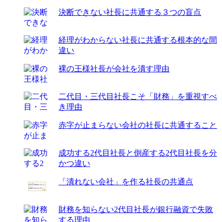
決断できない社長に共通する３つの盲点
経理がわからない社長に共通する根本的な間
違い
裸の王様社長が会社を潰す理由
二代目・三代目社長こそ「財務」を重視すべ
き理由
赤字が止まらない会社の社長に共通すること
成功する2代目社長と倒産する2代目社長を分
かつ違い
「潰れない会社」を作る社長の共通点
財務を知らない2代目社長が銀行融資で失敗
する理由