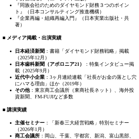
『同族会社のためのダイヤモンド財務３つのポイン
ト』（日本コンサルティング推進機構）
『企業再編・組織再編入門』（日本実業出版社・共
著）
■ メディア掲載・出演実績
日本経済新聞
：書籍「ダイヤモンド財務戦略」掲載
（2025年12月）
日本歯科新聞（アポロニア21）
：特集インタビュー掲
載（2025年9月）
近代中小企業
：3ヶ月連続連載「社長がお金の落とし穴
にハマる理由」ほか（2019年）
その他
：東京商工会議所（東商社長ネット）、海外投
資新聞、FM-FUJIなど多数
■ 講演実績
主催セミナー
：「新春三大経営戦略」特別セミナー
（2026年1月）
商工会議所
：岡山、千葉、宇都宮、新潟、富山黒部、