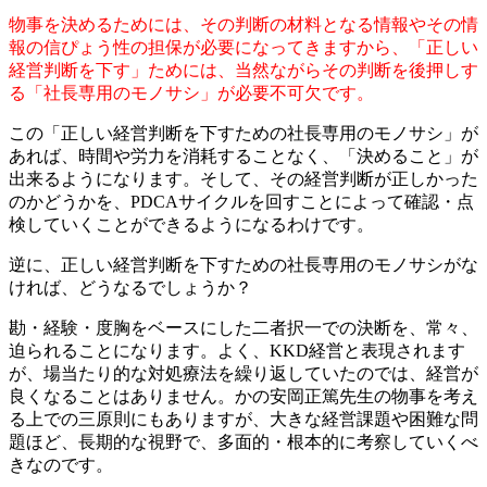
物事を決めるためには、その判断の材料となる情報やその情
報の信ぴょう性の担保が必要になってきますから、「正しい
経営判断を下す」ためには、当然ながらその判断を後押しす
る「社長専用のモノサシ」が必要不可欠です。
この「正しい経営判断を下すための社長専用のモノサシ」が
あれば、時間や労力を消耗することなく、「決めること」が
出来るようになります。そして、その経営判断が正しかった
のかどうかを、PDCAサイクルを回すことによって確認・点
検していくことができるようになるわけです。
逆に、正しい経営判断を下すための社長専用のモノサシがな
ければ、どうなるでしょうか？
勘・経験・度胸をベースにした二者択一での決断を、常々、
迫られることになります。よく、KKD経営と表現されます
が、場当たり的な対処療法を繰り返していたのでは、経営が
良くなることはありません。かの安岡正篤先生の物事を考え
る上での三原則にもありますが、大きな経営課題や困難な問
題ほど、長期的な視野で、多面的・根本的に考察していくべ
きなのです。