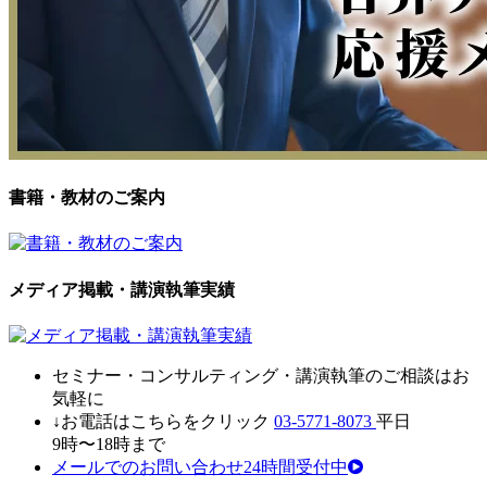
書籍・教材のご案内
メディア掲載・講演執筆実績
セミナ
ー・
コンサルティン
グ・
講演執筆
の
ご相談はお
気軽に
↓お電話はこちらをクリック
03-5771-8073
平日
9時〜18時まで
メールでのお問い合わせ24時間受付中