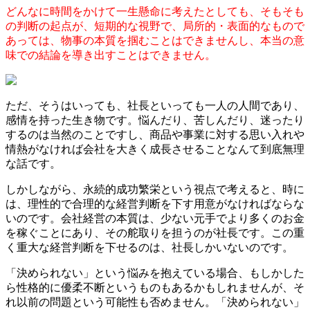
どんなに時間をかけて一生懸命に考えたとしても、そもそも
の判断の起点が、短期的な視野で、局所的・表面的なもので
あっては、物事の本質を掴むことはできませんし、本当の意
味での結論を導き出すことはできません。
ただ、そうはいっても、社長といっても一人の人間であり、
感情を持った生き物です。悩んだり、苦しんだり、迷ったり
するのは当然のことですし、商品や事業に対する思い入れや
情熱がなければ会社を大きく成長させることなんて到底無理
な話です。
しかしながら、永続的成功繁栄という視点で考えると、時に
は、理性的で合理的な経営判断を下す用意がなければならな
いのです。会社経営の本質は、少ない元手でより多くのお金
を稼ぐことにあり、その舵取りを担うのが社長です。この重
く重大な経営判断を下せるのは、社長しかいないのです。
「決められない」という悩みを抱えている場合、もしかした
ら性格的に優柔不断というものもあるかもしれませんが、そ
れ以前の問題という可能性も否めません。「決められない」