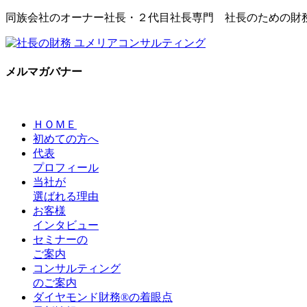
同族会社のオーナー社長・２代目社長専門 社長のための財
メルマガバナー
ＨＯＭＥ
初めての方へ
代表
プロフィール
当社が
選ばれる理由
お客様
インタビュー
セミナーの
ご案内
コンサルティング
のご案内
ダイヤモンド財務®の着眼点