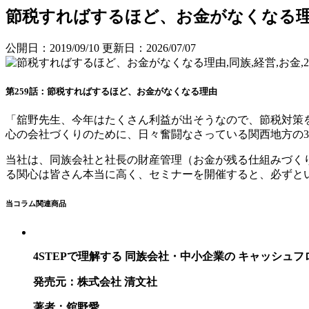
節税すればするほど、お金がなくなる
公開日：2019/09/10
更新日：2026/07/07
第2
5
9
話
：
節税
すればするほど、お
金が
なくなる理由
「舘野先生、
今年はたくさん利益が出そうなので、節税対策
心の会社づくりのために、日々奮闘なさっている
関西地方の
3
当社は、同族会社と社長の財産管理（お金が残る仕組みづく
る関心は皆さん本当に高く、セミナーを開催すると
、必ずと
当コラム関連商品
4STEPで理解する 同族会社・中小企業の キャッシュ
発売元：株式会社 清文社
著者：舘野愛