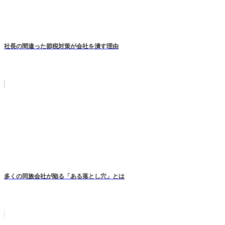
社長の間違った節税対策が会社を潰す理由
多くの同族会社が陥る「ある落とし穴」とは