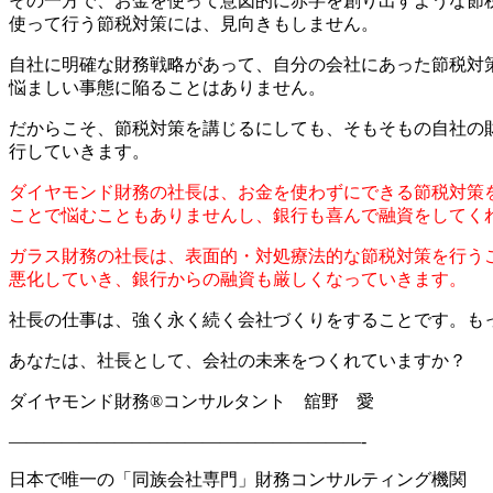
その一方で、お金を使って意図的に赤字を創り出すような節
使って行う節税対策には、見向きもしません。
自社に明確な財務戦略があって、自分の会社にあった節税対
悩ましい事態に陥ることはありません。
だからこそ、節税対策を講じるにしても、そもそもの自社の
行して
いきます
。
ダイヤモンド財務の社長は、お金を使わずにできる節税対策
ことで悩むこともありませんし、銀行も喜んで融資をしてく
ガラス財務の社長は、表面的・対処療法的な節税対策を行う
悪化していき、銀行からの融資も厳しくなっていきます。
社長の仕事は、
強く永く続く会社づくりを
することです。も
あなたは、社長として
、
会社の未来を
つくれていますか
？
ダイヤモンド財務®コンサルタント 舘野 愛
————————————————————-
日本で唯一の「同族会社専門」財務コンサルティング機関