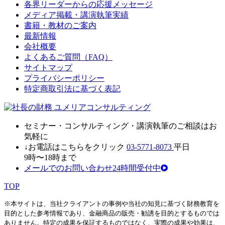
各界リーダーからの応援メッセージ
メディア掲載・講演執筆実績
書籍・教材のご案内
最新情報
会社概要
よくあるご質問（FAQ）
サイトマップ
プライバシーポリシー
特定商取引法に基づく表記
セミナ
ー・
コンサルティン
グ・
講演執筆
の
ご相談はお
気軽に
↓お電話はこちらをクリック
03-5771-8073
平日
9時〜18時まで
メールでのお問い合わせ24時間受付中
TOP
※本サイトは、当社クライアントの事例や当社の知見に基づく財務教育を
目的とした参考情報であり、金融商品の販売・勧誘を目的とするものでは
ありません。特定の成果を保証するものではなく、実際の成果や効果は、