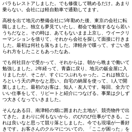
パラもレストアしました。でも修復して眺めるだけ。あまり
乗らない。会社には軽自動車で通勤してます。
高校を出て地元の整備会社に5年勤めた後、東京の会社に転
職しました。独立も夢見ていたし、都会で勉強するなら若い
うちだなと。その時は、あてもないまま上京し、ウイークリ
ーマンションを借りて、それから会社を探して面接に行きま
した。最初は何社も落ちました。津軽弁で喋って、すごい怒
られ方をしたこともあったなあ。
でも何社目かで受かって、それからは、朝から晩まで働いて
勉強しました。2年経って、青森に戻り、地元の鈑金屋に入
りましたが、そこが、すぐにつぶれちゃった。これは独立し
ろという天の声かなと思い、自宅の納屋を使って、1人で開
業しました。最初のお客は、知人・友人です。毎回、全力で
いい仕事をして、リピートと紹介につなげる。事業は少しず
つ大きくなっていきました。
そんなある日、南津軽の畑に囲まれた土地が、競売物件で出
てきた。まわりに何もないから、のびのび仕事ができる。こ
れは良いなと思って競り落としました。今でも現場が一番好
きです。お客さんのクルマについての、「ここが困った」を