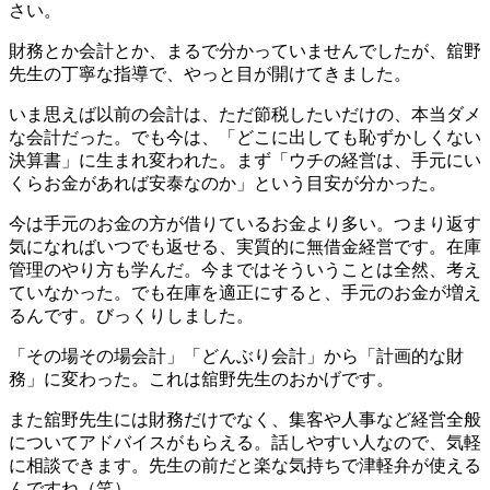
さい。
財務とか会計とか、まるで分かっていませんでしたが、舘野
先生の丁寧な指導で、やっと目が開けてきました。
いま思えば以前の会計は、ただ節税したいだけの、本当ダメ
な会計だった。でも今は、「どこに出しても恥ずかしくない
決算書」に生まれ変われた。まず「ウチの経営は、手元にい
くらお金があれば安泰なのか」という目安が分かった。
今は手元のお金の方が借りているお金より多い。つまり返す
気になればいつでも返せる、実質的に無借金経営です。在庫
管理のやり方も学んだ。今まではそういうことは全然、考え
ていなかった。でも在庫を適正にすると、手元のお金が増え
るんです。びっくりしました。
「その場その場会計」「どんぶり会計」から「計画的な財
務」に変わった。これは舘野先生のおかげです。
また舘野先生には財務だけでなく、集客や人事など経営全般
についてアドバイスがもらえる。話しやすい人なので、気軽
に相談できます。先生の前だと楽な気持ちで津軽弁が使える
んですね（笑）