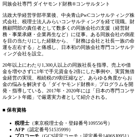
同族会社専門 ダイヤモンド財務®コンサルタント
法政大学経営学部卒業後、中央青山PwCコンサルティング株
式会社、税理士法人みらいコンサルティングを経て現職。財
務顧問部の責任者として数多くの同族会社の支援（経営財
務・事業承継・企業再生など）に従事。ある同族会社の倒産
を目の当たりにした経験から、「財務は会社と社長一族の命
運を左右する」と痛感し、日本初の同族会社専門コンサルテ
ィング会社を設立。
20年以上にわたり1,300人以上の同族社長を指導。売上や借
金を増やさずに1年で手元資金を2倍にした事例や、実質無借
金経営の実現、相続税の9割圧縮など、あらゆる角度からお
金の悩みを解決する「ダイヤモンド財務®」プログラムを開
発・指導している。2017年・2020年には「日本の専門コンサ
ルタント年鑑」で厳選実力者として紹介される。
■ 保有資格
税理士
（東京税理士会・登録番号109556号）
AFP
（認定番号51535999）
プロコーチ
（GCS認定コーチ・認定番号1406SJ0951）