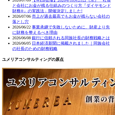
2026/07/09
【WEB会場】2026年10月21日（水）「社長
と会社にお金が残る仕組みのつくり方『ダイヤモンド
財務®』の実践法」開催決定しました!
2026/07/06
売上が過去最高でもお金が残らない会社の
落とし穴
2026/06/22
事業承継で失敗しないために、財産より先
に財務を整えるべき理由
2026/06/08
銀行に信頼される同族社長の財務戦略とは
2026/06/05
日本経済新聞に掲載されました｜同族会社
の社長のための財務戦略
ユメリアコンサルティングの原点