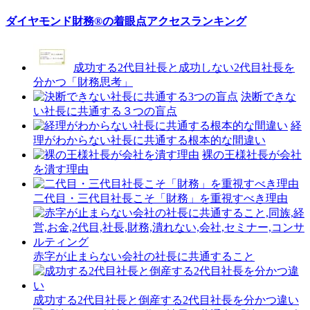
ダイヤモンド財務®の着眼点アクセスランキング
成功する2代目社長と成功しない2代目社長を
分かつ「財務思考」
決断できな
い社長に共通する３つの盲点
経
理がわからない社長に共通する根本的な間違い
裸の王様社長が会社
を潰す理由
二代目・三代目社長こそ「財務」を重視すべき理由
赤字が止まらない会社の社長に共通すること
成功する2代目社長と倒産する2代目社長を分かつ違い