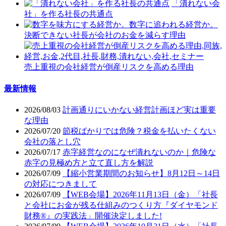
「潰れない会
社」を作る社長の共通点
決断できない社長が会社のお金を減らす理由
売上重視の会社経営が倒産リスクを高める理由
最新情報
2026/08/03
計画通りにいかない経営計画ほど実は重要
な理由
2026/07/20
節税ばかりでは危険？税金を払いたくない
会社の落とし穴
2026/07/17
赤字経営なのになぜ潰れないのか｜危険な
赤字の見極め方と立て直し方を解説
2026/07/09
【縮小営業期間のお知らせ】8月12日～14日
の対応につきまして
2026/07/09
【WEB会場】2026年11月13日（金）「社長
と会社にお金が残る仕組みのつくり方『ダイヤモンド
財務®』の実践法」開催決定しました!